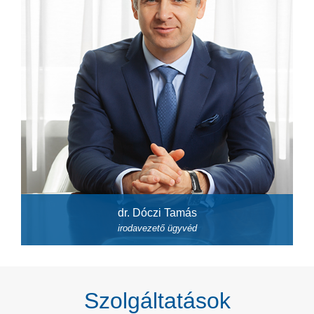
dr. Dóczi Tamás
irodavezető ügyvéd
Szolgáltatások